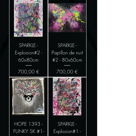
SPARKLE -
SPARKLE -
Explosion#2 -
Papillon de nuit
60x80cm
#2 - 80x60cm
Prix
Prix
700,00 €
700,00 €
HOPE 1393 -
SPARKLE -
FUNKY SK #1-
Explosion#1 -