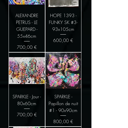
ALEXANDRE
HOPE 1393 -
PETRUS - LE
FUNKY SK #3-
GUEPARD -
93x105cm
55x46cm
Prix
600,00 €
Prix
700,00 €
SPARKLE - Jour -
SPARKLE -
80x60cm
Papillon de nuit
#1 - 90x90cm
Prix
700,00 €
Prix
800,00 €