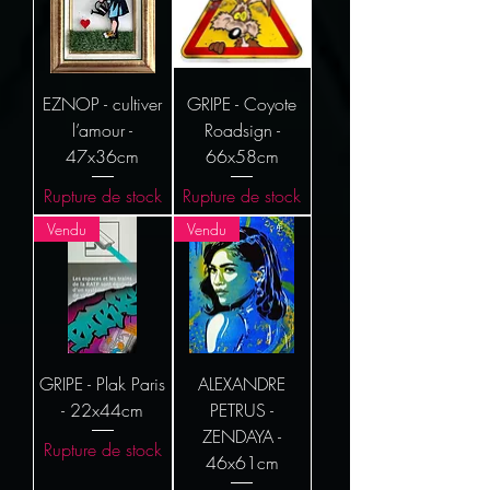
EZNOP - cultiver
GRIPE - Coyote
l’amour -
Roadsign -
47x36cm
66x58cm
Rupture de stock
Rupture de stock
Vendu
Vendu
GRIPE - Plak Paris
ALEXANDRE
- 22x44cm
PETRUS -
ZENDAYA -
Rupture de stock
46x61cm