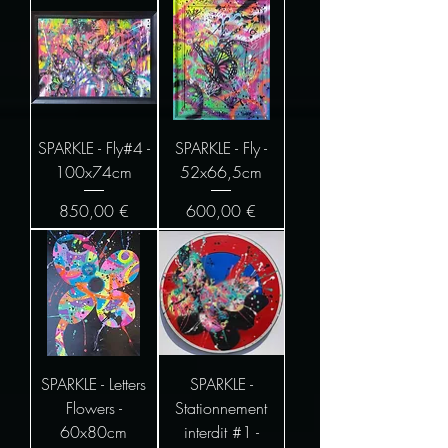
SPARKLE - Fly#4 -
SPARKLE - Fly -
100x74cm
52x66,5cm
Prix
Prix
850,00 €
600,00 €
SPARKLE - Letters
SPARKLE -
Flowers -
Stationnement
60x80cm
interdit #1 -