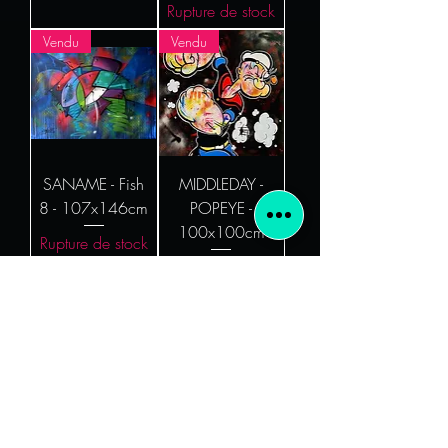
Rupture de stock
Vendu
Vendu
SANAME - Fish
MIDDLEDAY -
8 - 107x146cm
POPEYE -
100x100cm
Rupture de stock
Rupture de stock
Vendu
Vendu
GRIPE - "-18
GRIPE - Don’t