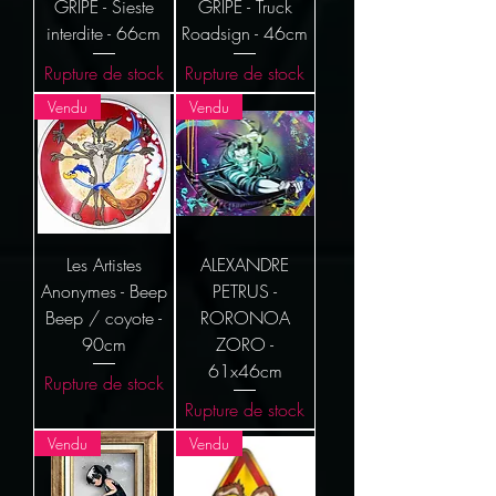
GRIPE - Sieste
GRIPE - Truck
interdite - 66cm
Roadsign - 46cm
Rupture de stock
Rupture de stock
Vendu
Vendu
Les Artistes
ALEXANDRE
Anonymes - Beep
PETRUS -
Beep / coyote -
RORONOA
90cm
ZORO -
61x46cm
Rupture de stock
Rupture de stock
Vendu
Vendu