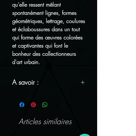
qu'elle ressent mêlant
spontanément lignes, formes
géométriques, lettrage, coulures
et éclaboussures dans un tout
qui forme des œuvres colorées
et captivantes qui font le
bonheur des collectionneurs
d'art urbain.
A savoir :
FRAIS DE PORT OFFERTS !
Tous nos articles sont
emballés avec soin
Articles similaires
Satisfait ou remboursé : vous