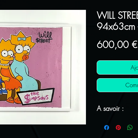
WILL STREE
94x63cm 
600,00 €
Ajo
Comm
A savoir :
FRAIS DE PORT