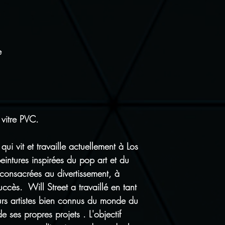
Tous nos articl
Satisfait ou re
pour vous rétrac
de port de reto
e
 vitre PVC.
 qui vit et travaille actuellement à Los
eintures inspirées du pop art et du
t consacrées au divertissement, à
uccès. Will Street a travaillé en tant
eurs artistes bien connus du monde du
e ses propres projets . L'objectif