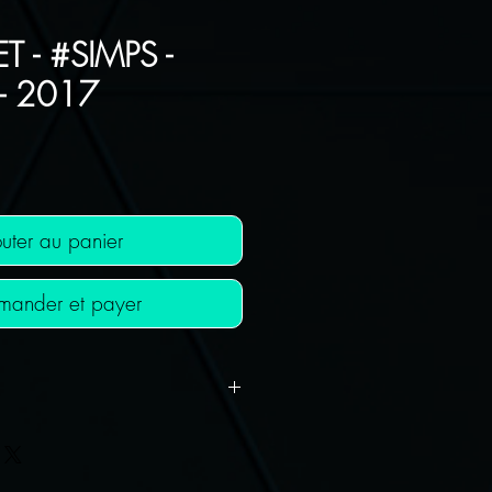
T - #SIMPS -
- 2017
Prix
uter au panier
ander et payer
 OFFERT !