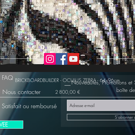
FAQ
BRICKBOARDBUILDER - OCULUS ZEBRA - 64x96cm
Nouveautés, Promotions et 
boîte de
Nous contacter
Prix
2 800,00 €
Satisfait ou remboursé
S'abonner 
VEE