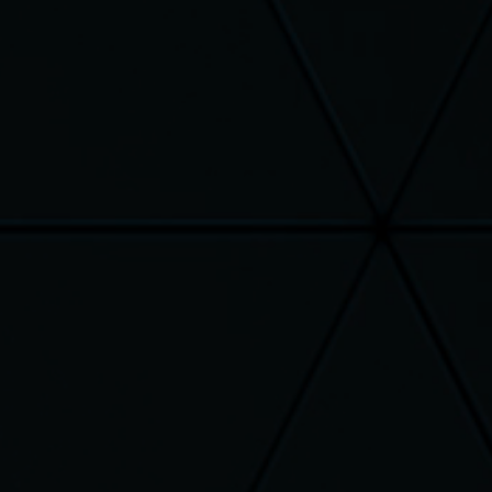
es sont emballés avec soin
mboursé : vous avez 14 jours
ter sans justification (les frais
ur sont à votre charge)