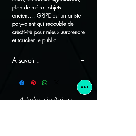
plan de métro, objets
anciens... GRIPE est un artiste
polyvalent qui redouble de
créativité pour mieux surprendre
et toucher le public.
A savoir :
FRAIS DE PORT OFFERTS !
Tous nos articles sont
emballés avec soin
Articles similaires
Satisfait ou remboursé : vous
avez 14 jours pour vous
rétracter sans justification