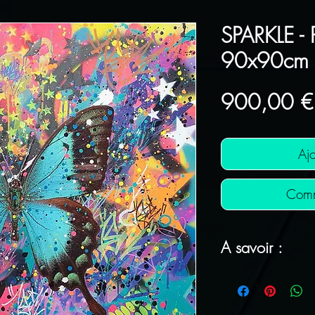
SPARKLE - P
90x90cm
900,00 €
Ajo
Comm
A savoir :
FRAIS DE POR