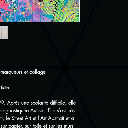
Tous nos articl
Satisfait ou re
pour vous rétrac
frais de port d
 marqueurs et collage
tiste
 Après une scolarité difficile, elle
diagnostiquée Autiste. Elle s'est très
, le Street Art et l'Art Abstrait et a
r papier, sur toile et sur les murs