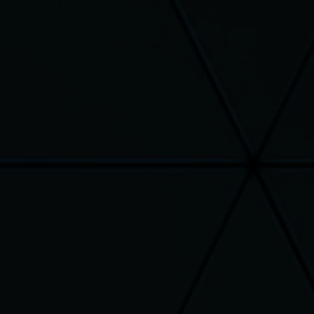
es sont emballés avec soin
mboursé : vous avez 14 jours
ter sans justification ( les
e retour sont à votre charge )