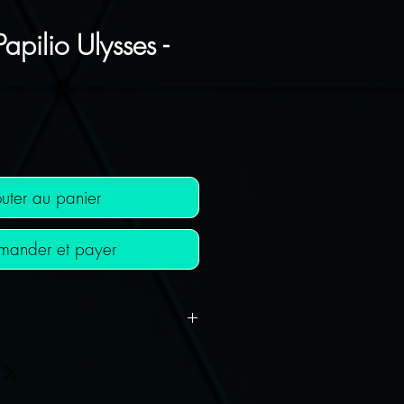
apilio Ulysses -
Prix
uter au panier
ander et payer
T OFFERTS !