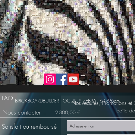
FAQ
BRICKBOARDBUILDER - OCULUS ZEBRA - 64x96cm
Nouveautés, Promotions et 
boîte de
Nous contacter
Prix
2 800,00 €
Satisfait ou remboursé