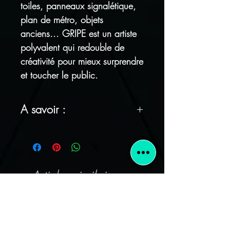
toiles, panneaux signalétique,
plan de métro, objets
anciens... GRIPE est un artiste
polyvalent qui redouble de
créativité pour mieux surprendre
et toucher le public.
A savoir :
FRAIS DE PORT OFFERTS !
Tous nos articles sont
emballés avec soin
Articles similaires
Satisfait ou remboursé : vous
avez 14 jours pour vous
rétracter sans justification