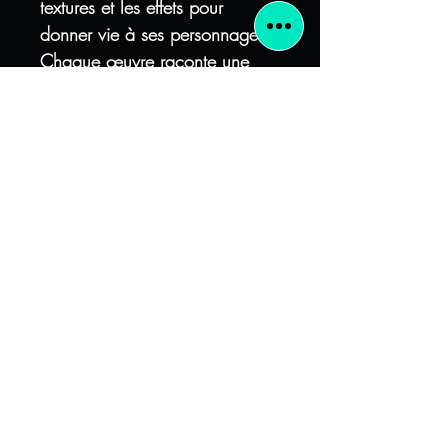
textures et les effets pour
donner vie à ses personnages.
Chaque œuvre raconte une
histoire, souvent liée à son
environnement et aux
expériences humaines qu'il
observe autour de lui. Avec ces
compositions, ses tableaux se
démarquent par leur capacité à
susciter réflexion et émotion,
tout en restant ancrés dans
l'esthétique du Street Art.
A savoir :
FRAIS DE PORT OFFERT !