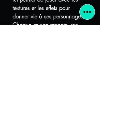
textures et les effets pour
donner vie à ses personnages.
Chaque œuvre raconte une
histoire, souvent liée à son
environnement et aux
expériences humaines qu'il
observe autour de lui. Avec ces
compositions, ses tableaux se
démarquent par leur capacité à
susciter réflexion et émotion,
tout en restant ancrés dans
l'esthétique du Street Art.
A savoir :