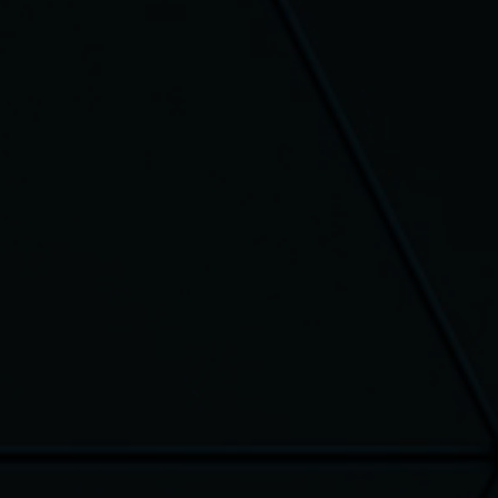
mboursé : vous avez 14 jours
ter sans justification (les frais
ur sont à votre charge)