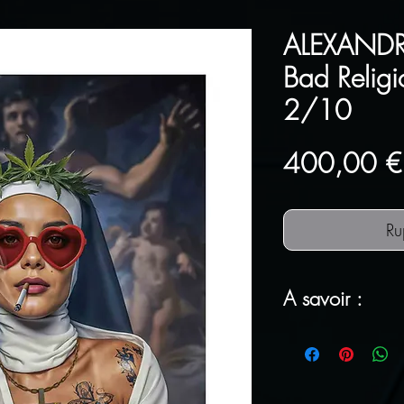
ALEXANDR
Bad Religi
2/10
400,00 €
Ru
A savoir :
FRAIS DE POR
Tous nos articl