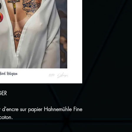
Satisfait ou re
pour vous rétrac
de port de reto
GER
et d'encre sur papier Hahnemühle Fine
coton.