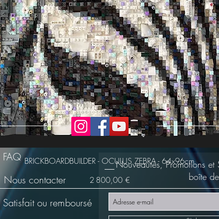
FAQ
BRICKBOARDBUILDER - OCULUS ZEBRA - 64x96cm
Nouveautés, Promotions et 
boîte de
Nous contacter
Prix
2 800,00 €
Satisfait ou remboursé