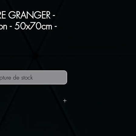
E GRANGER -
on - 50x70cm -
Prix
pture de stock
T OFFERTS !
es sont emballés avec soin