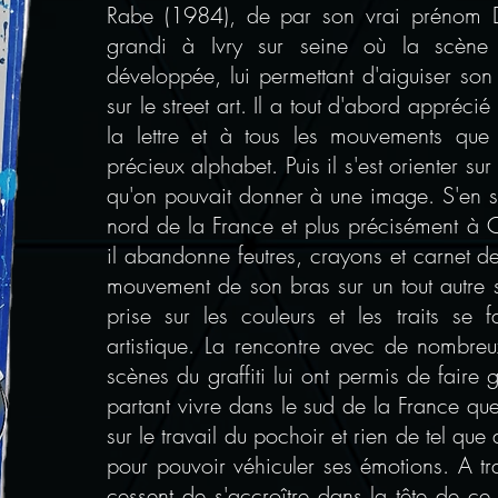
Rabe (1984), de par son vrai prénom D
grandi à Ivry sur seine où la scène d
développée, lui permettant d'aiguiser son 
sur le street art. Il a tout d'abord apprécié
la lettre et à tous les mouvements que
précieux alphabet. Puis il s'est orienter sur
qu'on pouvait donner à une image. S'en so
nord de la France et plus précisément à Ca
il abandonne feutres, crayons et carnet de
mouvement de son bras sur un tout autre s
prise sur les couleurs et les traits se f
artistique. La rencontre avec de nombre
scènes du graffiti lui ont permis de faire 
partant vivre dans le sud de la France que 
sur le travail du pochoir et rien de tel qu
pour pouvoir véhiculer ses émotions. A tr
cessent de s'accroître dans la tête de ce je