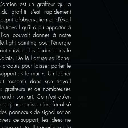
amien est un graffeur qui a
u graffiti s'est rapidement
esprit d'observation et d’éveil
 le travail qu'il a pu apporter à
 l'on pouvait donner à notre
 le light painting pour l'énergie
nt suivies des études dans le
lais. De là l'artiste se lâche,
 croquis pour laisser parler le
upport : « le mur ». Un lâcher
ait ressentir dans son travail
ux graffeurs et de nombreuses
grandir son art. Ce n'est qu'en
ce jeune artiste c'est focalisé
e des panneaux de signalisation
avers ce support, les idées ne
une artiste. Il travaille sur la