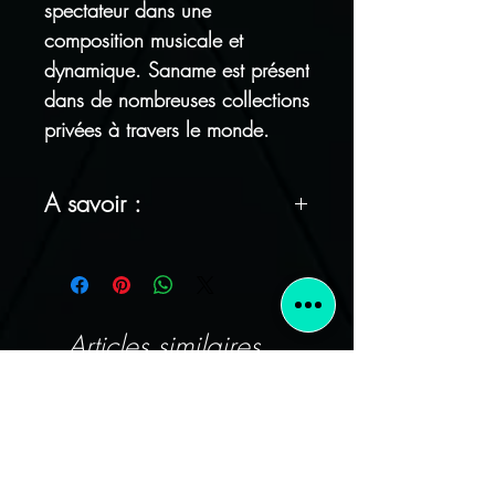
spectateur dans une
composition musicale et
dynamique. Saname est présent
dans de nombreuses collections
privées à travers le monde.
A savoir :
FRAIS DE PORT OFFERT !
Tous nos articles sont
emballés avec soin
Articles similaires
Satisfait ou remboursé : vous
avez 14 jours pour vous
rétracter sans justification (les
frais de port de retour sont à
votre charge)