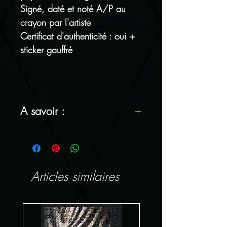
Signé, daté et noté A/P au
crayon par l'artiste
Certificat d'authenticité : oui +
sticker gauffré
A savoir :
FRAIS DE PORT OFFERT !
Tous nos articles sont
emballés avec soin
Articles similaires
Satisfait ou remboursé : vous
avez 14 jours pour vous
rétracter sans justification (