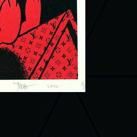
Tous nos articl
Satisfait ou re
pour vous rétrac
frais de port d