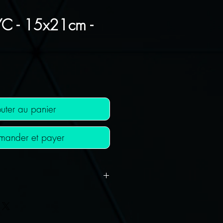
C - 15x21cm -
ix
uter au panier
ander et payer
 OFFERT !