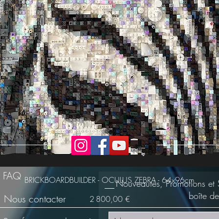
FAQ
BRICKBOARDBUILDER - OCULUS ZEBRA - 64x96cm
Nouveautés, Promotions et 
boîte de
Nous contacter
Prix
2 800,00 €