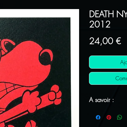
DEATH NY
2012
Pr
24,00 €
Ajo
Comm
A savoir :
FRAIS DE PORT