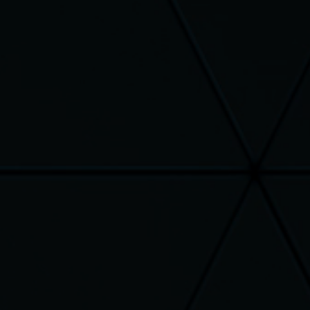
es sont emballés avec soin
mboursé : vous avez 14 jours
ter sans justification ( les
e retour sont à votre charge )