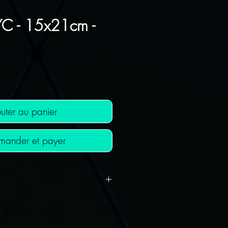
C - 15x21cm -
ix
uter au panier
ander et payer
 OFFERT !