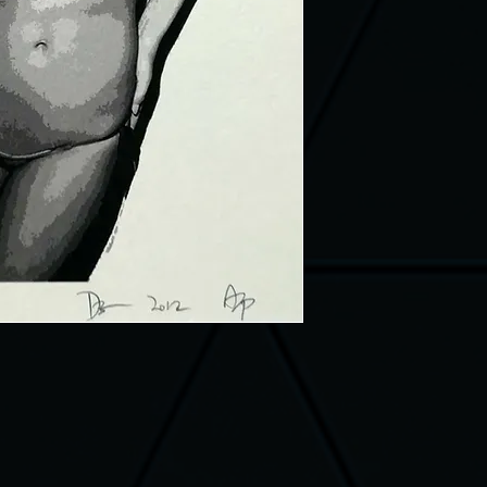
Tous nos articl
Satisfait ou re
pour vous rétrac
frais de port d