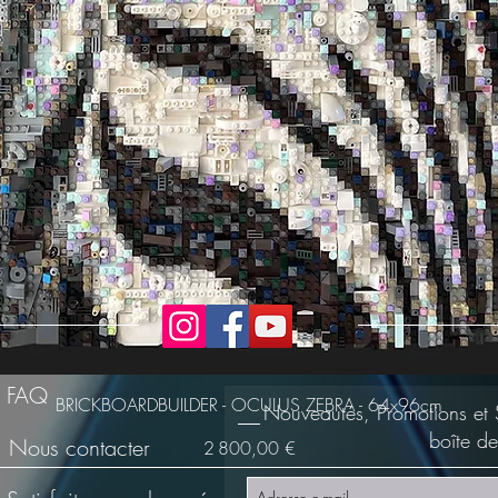
FAQ
BRICKBOARDBUILDER - OCULUS ZEBRA - 64x96cm
Nouveautés, Promotions et 
boîte de
Nous contacter
Prix
2 800,00 €