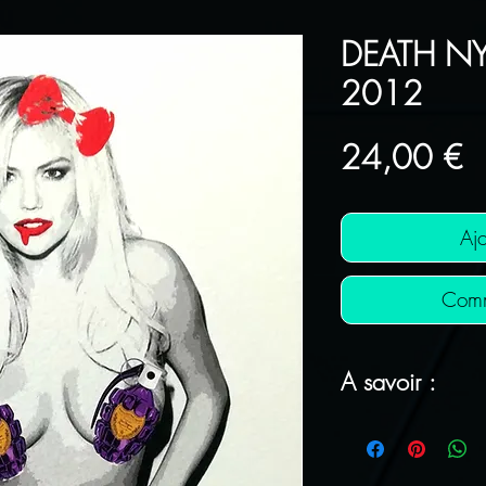
DEATH NY
2012
Pr
24,00 €
Ajo
Comm
A savoir :
FRAIS DE PORT