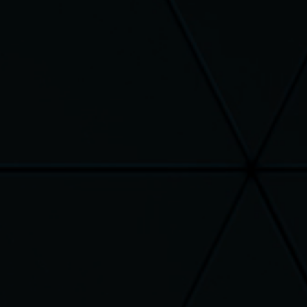
es sont emballés avec soin
mboursé : vous avez 14 jours
ter sans justification ( les
e retour sont à votre charge )