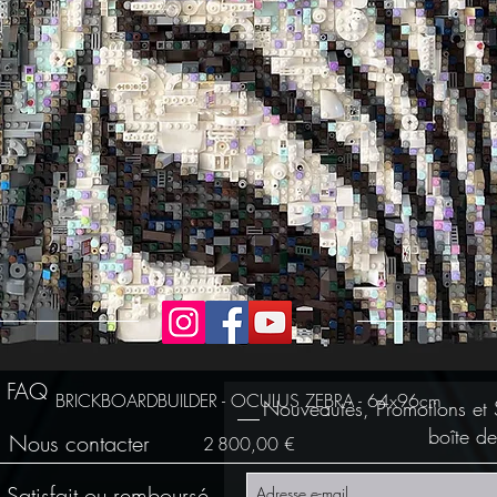
FAQ
BRICKBOARDBUILDER - OCULUS ZEBRA - 64x96cm
Nouveautés, Promotions et 
boîte de
Nous contacter
Prix
2 800,00 €
Satisfait ou remboursé