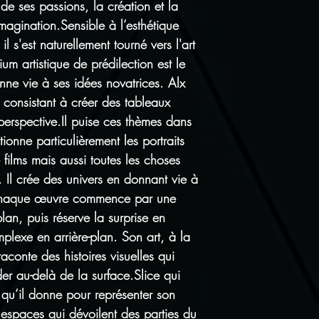
e ses passions, la création et la
imagination.Sensible à l’esthétique
 s'est naturellement tourné vers l'art
um artistique de prédilection est le
nne vie à ses idées novatrices. Alx
 consistant à créer des tableaux
perspective.Il puise ces thèmes dans
ctionne particulièrement les portraits
films mais aussi toutes les choses
 Il crée des univers en donnant vie à
.Chaque œuvre commence par une
lan, puis réserve la surprise en
plexe en arrière-plan. Son art, à la
raconte des histoires visuelles qui
der au-delà de la surface.Slice qui
m qu’il donne pour représenter son
 espaces qui dévoilent des parties du