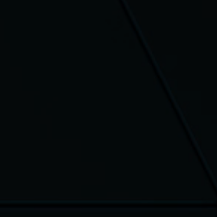
es sont emballés avec soin
mboursé : vous avez 14 jours
ter sans justification (les frais
ur sont à votre charge)