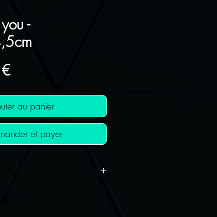
 you -
,5cm
Prix
 €
uter au panier
ander et payer
T OFFERTS !