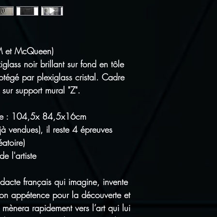
Tous nos articl
Satisfait ou re
pour vous rétrac
de port de reto
 HM et McQueen)
glass noir brillant sur fond en tôle
otégé par plexiglass cristal. Cadre
sur support mural "Z".
adre : 104,5x 84,5x16cm
à vendues), il reste 4 épreuves
éatoire)
e l'artiste
idacte français qui imagine, invente
Son appétence pour la découverte et
 mènera rapidement vers l’art qui lui