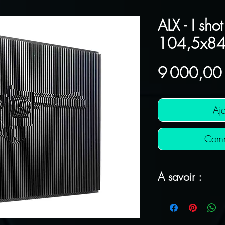
ALX - I shot
104,5x84
9 000,00
Ajo
Comm
A savoir :
FRAIS DE POR