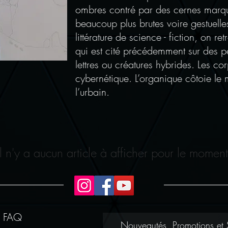
ombres contré par des cernes marqu
beaucoup plus brutes voire gestuelles
littérature de science - fiction, on re
qui est cité précédemment sur des p
lettres ou créatures hybrides. Les c
cybernétique. L’organique côtoie le
l’urbain.
Il n'y a aucun article à afficher pour le moment
FAQ
Nouveautés, Promotions et 