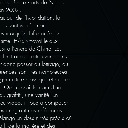
 des Beaux - arts de Nantes
" en 2007.
autour de l’hybridation, la
jets sont variés mais
s marqués. Influencé dès
phisme, HASB travaille aux
si à l’encre de Chine. Les
l les traite se retrouvent dans
eut donc passer du lettrage, au
férences sont très nombreuses
ger culture classique et culture
ts. Que ce soit le nom d’un
u graffiti, une vanité, un
eu vidéo, il joue à composer
 intégrant ces références. Il
lange un dessin très précis où
ail, de la matière et des