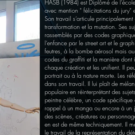
HASB (1984) est Diplômé de l’école
avec mention " félicitations du jury
Son travail s’articule principalement 
transformation et la mutation. Ses su
rassemblés par des codes graphique
l’enfance par le street art et le gra
feutres, à la bombe aérosol mais aus
codes du graffiti et la manière dont i
chaque création et les unifient. Il p
portrait ou à la nature morte. Les ré
dans son travail. Il lui plaît de mélan
populaire en réinterprétant des suje
peintre célèbre, un code spécifique a
rappel à un manga ou encore à un j
des scènes, créatures ou personnages
en est de même techniquement. Il mé
le travail de la représentation du dét